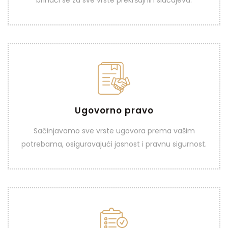
Ugovorno pravo
Ugovorno pravo
Sačinjavamo sve vrste ugovora prema vašim
VIDI VIŠE
potrebama, osiguravajući jasnost i pravnu sigurnost.