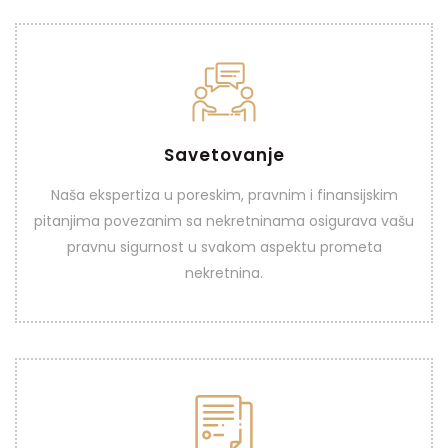
Savetovanje
Savetovanje
Naša ekspertiza u poreskim, pravnim i finansijskim
pitanjima povezanim sa nekretninama osigurava vašu
VIDI VIŠE
pravnu sigurnost u svakom aspektu prometa
nekretnina.