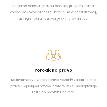
Pružamo celovitu pravnu podršku pravnim licima,
vodeći poslovne procese i brinući se o administraciji,
VIDI VIŠE
uz registraciju i osnivanje svih pravnih lica.
Porodično pravo
Porodično pravo
Rešavamo sve vrste sporova vezanih za porodično
pravo, uključujući razvod, starateljstvo i sačinjavanje
VIDI VIŠE
različitih pravnih ugovora.