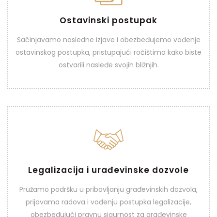
Ostavinski postupak
Ostavinski postupak
Sačinjavamo nasledne izjave i obezbeđujemo vođenje
ostavinskog postupka, pristupajući ročištima kako biste
VIDI VIŠE
ostvarili nasleđe svojih bližnjih.
Legalizacija i urađevinske dozvole
Legalizacija i urađevinske
dozvole
Pružamo podršku u pribavljanju građevinskih dozvola,
prijavama radova i vođenju postupka legalizacije,
obezbeđujući pravnu sigurnost za građevinske