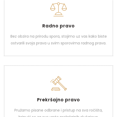
Radno pravo
Radno pravo
Bez obzira na prirodu spora, stojimo uz vas kako biste
VIDI VIŠE
ostvarili svoja prava u svim sporovima radnog prava.
Prekršajno pravo
Prekršajno pravo
Pružamo pisane odbrane i pristup na sva ročišta,
VIDI VIŠE
brinući se za sve vrste prekršajnih slučajeva.