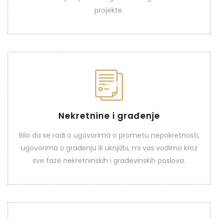
VIDI VIŠE
projekte.
Nekretnine i građenje
Nekretnine i građenje
Bilo da se radi o ugovorima o prometu nepokretnosti,
ugovorima o građenju ili uknjižbi, mi vas vodimo kroz
VIDI VIŠE
sve faze nekretninskih i građevinskih poslova.