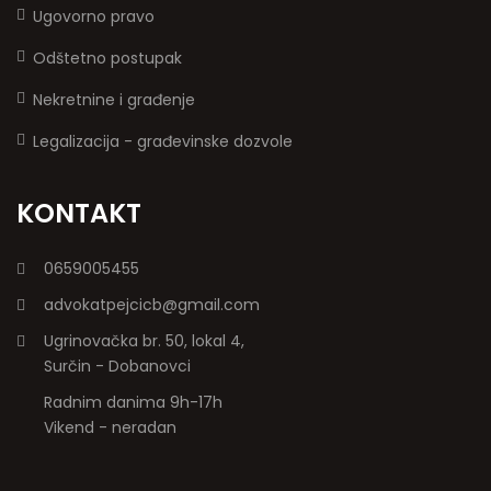
Ugovorno pravo
Odštetno postupak
Nekretnine i građenje
Legalizacija - građevinske dozvole
KONTAKT
0659005455
advokatpejcicb@gmail.com
Ugrinovačka br. 50, lokal 4,
Surčin - Dobanovci
Radnim danima 9h-17h
Vikend - neradan