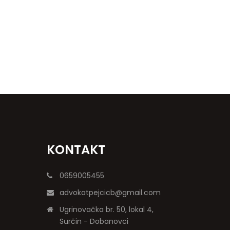
KONTAKT
0659005455
advokatpejcicb@gmail.com
Ugrinovačka br. 50, lokal 4,
Surčin - Dobanovci