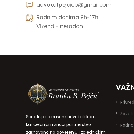
advokatpejcicb@gmail.com
Radnim danima 9h-17h
Vikend - neradan
VAŽN
Privre
Savet
Saradnja sa našom advokatskom
kancelarijom znači partnerstvo
Radno
zasnovano na poverenju i zajedničkim