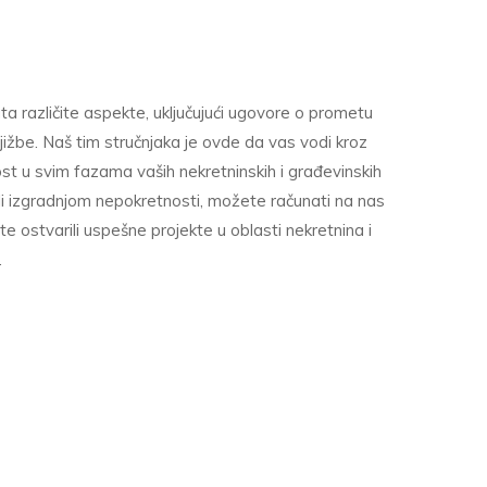
a različite aspekte, uključujući ugovore o prometu
jižbe. Naš tim stručnjaka je ovde da vas vodi kroz
t u svim fazama vaših nekretninskih i građevinskih
ili izgradnjom nepokretnosti, možete računati na nas
 ostvarili uspešne projekte u oblasti nekretnina i
.