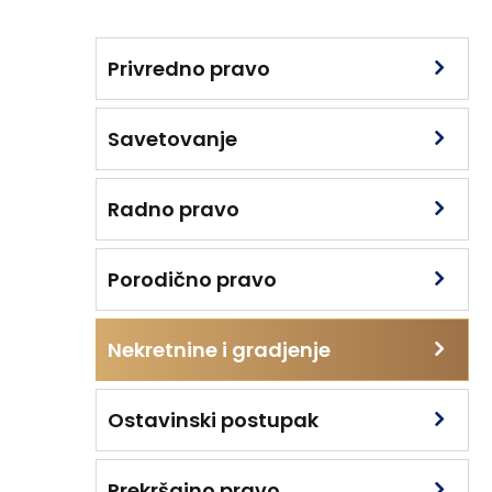
Privredno pravo
Savetovanje
Radno pravo
Porodično pravo
Nekretnine i gradjenje
Ostavinski postupak
Prekršajno pravo