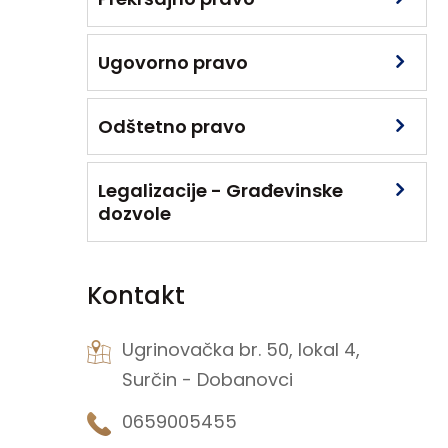
Ugovorno pravo
Odštetno pravo
Legalizacije - Građevinske
dozvole
Kontakt
Ugrinovačka br. 50, lokal 4,
Surčin - Dobanovci
0659005455