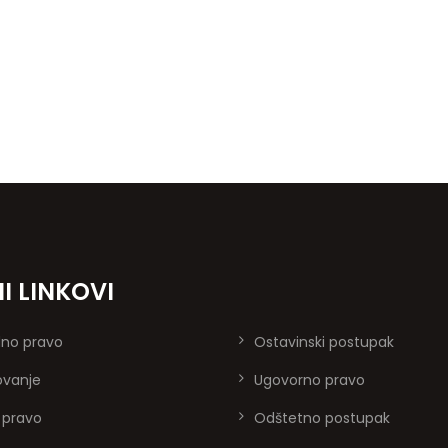
I LINKOVI
dno pravo
Ostavinski postupak
ovanje
Ugovorno pravo
 pravo
Odštetno postupak