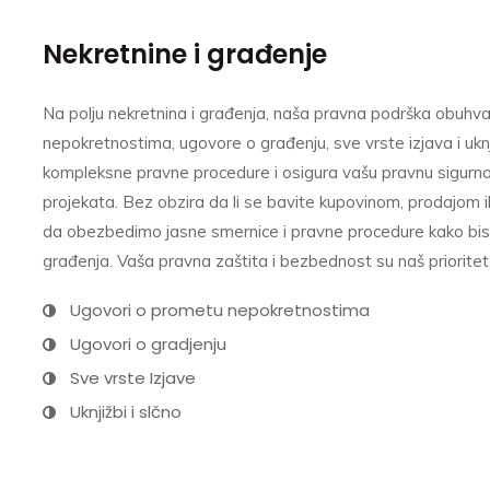
Nekretnine i građenje
Na polju nekretnina i građenja, naša pravna podrška obuhvat
nepokretnostima, ugovore o građenju, sve vrste izjava i ukn
kompleksne pravne procedure i osigura vašu pravnu sigurnos
projekata. Bez obzira da li se bavite kupovinom, prodajom 
da obezbedimo jasne smernice i pravne procedure kako biste
građenja. Vaša pravna zaštita i bezbednost su naš prioritet
Ugovori o prometu nepokretnostima
Ugovori o gradjenju
Sve vrste Izjave
Uknjižbi i slčno