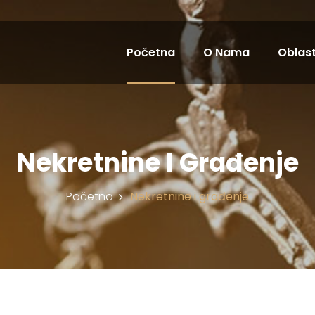
Početna
O Nama
Oblast
Nekretnine I Građenje
Početna
Nekretnine i građenje